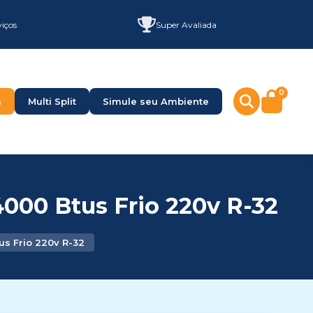
viços
Super Avaliada
0
a
Multi Split
Simule seu Ambiente
4000 Btus Frio 220v R-32
us Frio 220v R-32