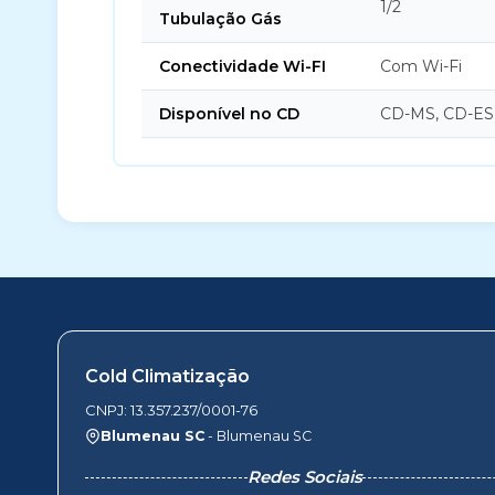
1/2
Tubulação Gás
Conectividade Wi-FI
Com Wi-Fi
Disponível no CD
CD-MS, CD-ES
Cold Climatização
CNPJ: 13.357.237/0001-76
Blumenau SC
- Blumenau SC
Redes Sociais