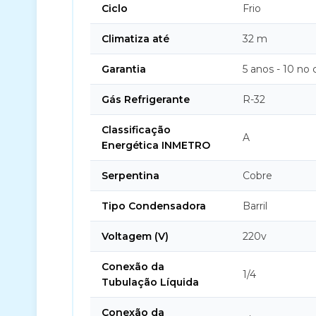
Ciclo
Frio
Climatiza até
32 m
Garantia
5 anos - 10 no
Gás Refrigerante
R-32
Classificação
A
Energética INMETRO
Serpentina
Cobre
Tipo Condensadora
Barril
Voltagem (V)
220v
Conexão da
1/4
Tubulação Líquida
Conexão da