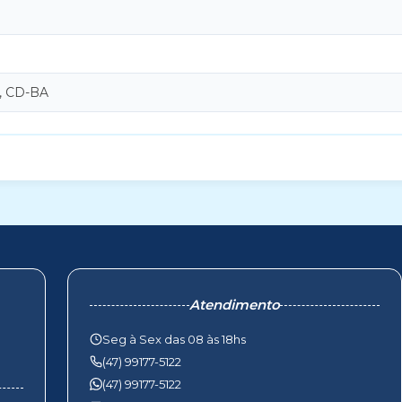
, CD-BA
Atendimento
Seg à Sex das 08 às 18hs
(47) 99177-5122
(47) 99177-5122