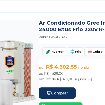
Ar Condicionado Gree I
24000 Btus Frio 220v R
PRINVHIW24F2GR8
Inverter
Frio
Cobre
R$ 4.302,55
por
no pix
ou R$ 4.529,00
em 10x de R$ 452,90 s/ juros
Comprar