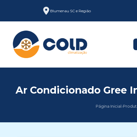
Blumenau SC e Região
Ar Condicionado Gree In
›
Página Inicial
Produt