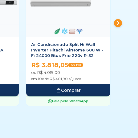
ll
Ar Condicionado Daikin Inverter
Ar Con
00 Wi-
Full 18000 Btus Frio 220v R-32
EcoSwi
2
220v R
R$ 4.625,55
-5% PIX
R$ 4
ou R$ 4.869,00
ou R$ 4
em 10x de R$ 486,90 s/ juros
em 10x d
Comprar
Fale pelo WhatsApp