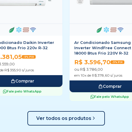
ndicionado Samsung
Ar Condicionado Split Hi Wa
ter WindFree Connect AI
Inverter Hitachi AirHome 6
Btus Frio 220V R-32
Fi 24000 Btus Frio 220v R-3
.596,70
R$ 3.818,05
-5% PIX
-5% PIX
3.786,00
ou R$ 4.019,00
de R$ 378,60 s/ juros
em 10x de R$ 401,90 s/ juros
Comprar
Comprar
Fale pelo WhatsApp
Fale pelo WhatsApp
Ver todos os produtos