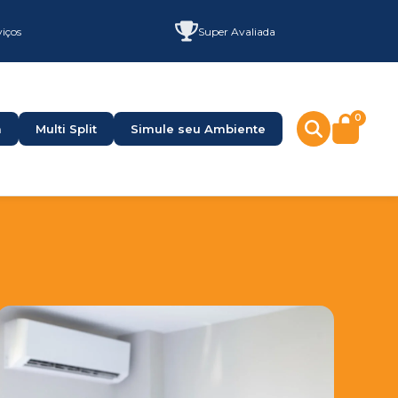
viços
Super Avaliada
0
a
Multi Split
Simule seu Ambiente