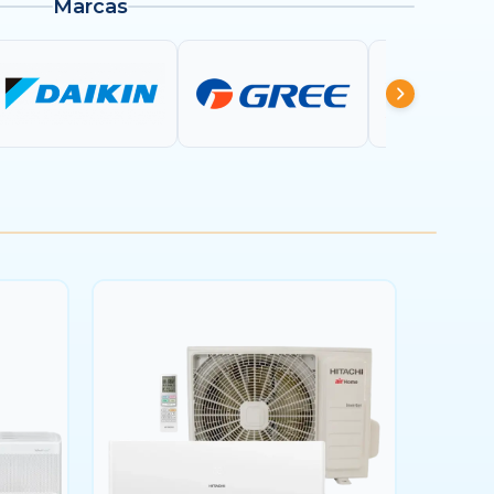
Marcas
btus
36.000 btus
48.000 btus