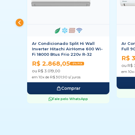
all
Ar Condicionado Daikin Inverter
Ar Co
00 Wi-
Full 9000 Btus Frio 220v R-32
Inver
32
18000 
R$ 3.381,05
-5% PIX
R$ 3
ou R$ 3.559,00
ou R$ 
em 10x de R$ 355,90 s/ juros
em 10x 
Comprar
Fale pelo WhatsApp