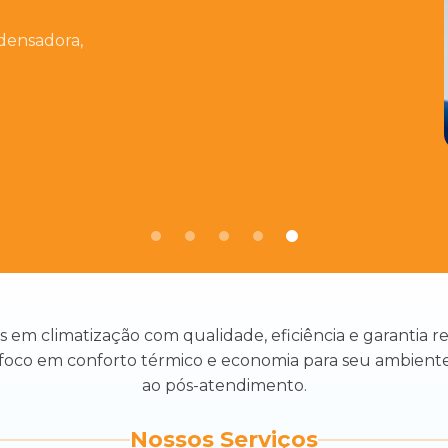
scal,
do,
densadora,
) e
rápida e
nagem.
em climatização com qualidade, eficiência e garantia rea
 foco em conforto térmico e economia para seu ambiente
ao pós-atendimento.
Nossos Serviços