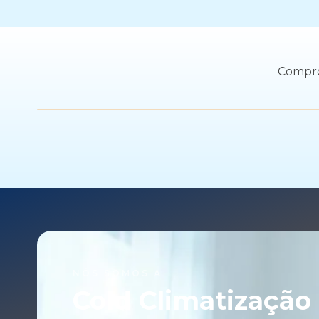
Compro
NÓS SOMOS A
Cold Climatização